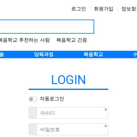
로그인
회원가입
정보찾
복음학교 추천하는 사람
복음학교 간증
씀
양육과정
복음학교
LOGIN
자동로그인
필수
아이디
필수
비밀번호