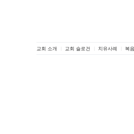
교회 소개
교회 슬로건
치유사례
복음
하늘꿈교회
메뉴
로그인
자동로그인
필수
아이디