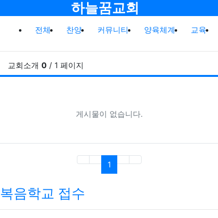
메뉴
하늘꿈교회
전체게시물 그룹 목록
전체
찬양
커뮤니티
양육체계
교육
교회소개
0
/ 1 페이지
새
게시물이 없습니다.
(current)
1
복음학교 접수