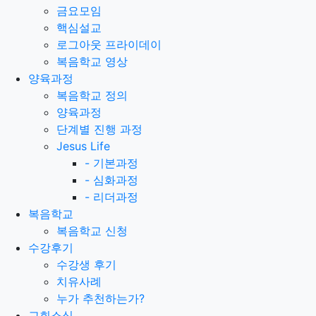
금요모임
핵심설교
로그아웃 프라이데이
복음학교 영상
양육과정
복음학교 정의
양육과정
단계별 진행 과정
Jesus Life
-
기본과정
-
심화과정
-
리더과정
복음학교
복음학교 신청
수강후기
수강생 후기
치유사례
누가 추천하는가?
교회소식