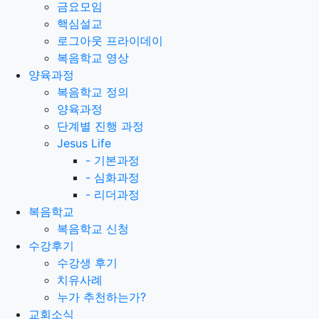
금요모임
핵심설교
로그아웃 프라이데이
복음학교 영상
양육과정
복음학교 정의
양육과정
단계별 진행 과정
Jesus Life
-
기본과정
-
심화과정
-
리더과정
복음학교
복음학교 신청
수강후기
수강생 후기
치유사례
누가 추천하는가?
교회소식