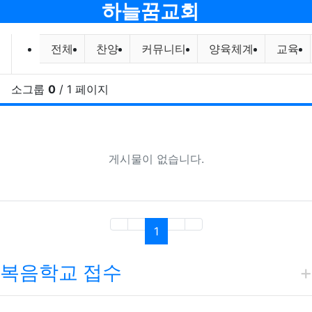
메뉴
하늘꿈교회
전체게시물 그룹 목록
전체
찬양
커뮤니티
양육체계
교육
소그룹
0
/ 1 페이지
새
게시물이 없습니다.
(current)
1
복음학교 접수