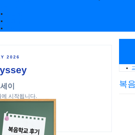
sus Life
기본과정
심화과정
리더과정
Y 2026
yssey
복음
디세이
월에 시작됩니다.
y of the Gospel.
클릭