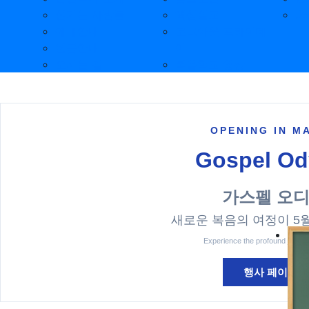
섬기는 사람들
핵심설교
Je
예배안내
로그아웃 프라이데
헌금안내
이
오시는 길
복음학교 영상
OPENING IN MA
Gospel Od
가스펠 오
새로운 복음의 여정이 5
Experience the profound journe
행사 페이지 