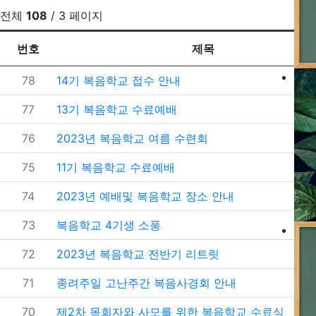
전체
108
/ 3 페이지
번호
제목
번호
78
14기 복음학교 접수 안내
번호
77
13기 복음학교 수료예배
번호
76
2023년 복음학교 여름 수련회
번호
75
11기 복음학교 수료예배
번호
74
2023년 예배및 복음학교 장소 안내
번호
73
복음학교 4기생 소풍
번호
72
2023년 복음학교 전반기 리트릿
번호
71
종려주일 고난주간 복음사경회 안내
번호
70
제2차 목회자와 사모를 위한 복음학교 수료식