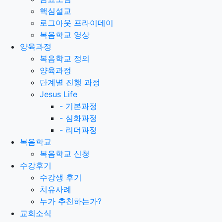
핵심설교
로그아웃 프라이데이
복음학교 영상
양육과정
복음학교 정의
양육과정
단계별 진행 과정
Jesus Life
-
기본과정
-
심화과정
-
리더과정
복음학교
복음학교 신청
수강후기
수강생 후기
치유사례
누가 추천하는가?
교회소식