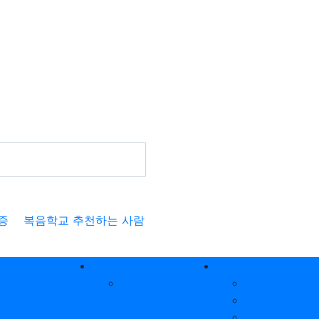
증
복음학교 추천하는 사람
과정
복음학교
수강후기
음학교 정의
복음학교 신청
수강생 후기
육과정
치유사례
계별 진행 과정
누가 추천하는