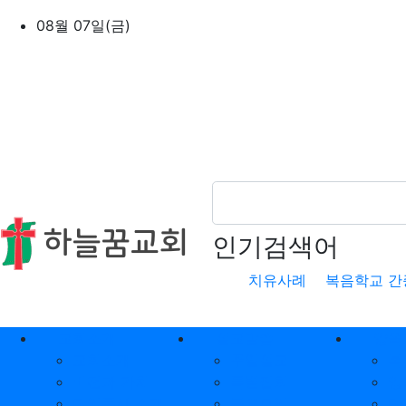
상단 네비
08월 07일(금)
인기검색어
치유사례
복음학교 간
메인 메뉴
교회소개
설교말씀
양육
교회소개
주일설교
복
비전과 가치
특별집회
양
담임목사 소개
금요모임
단