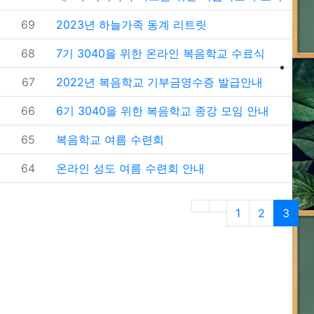
번호
69
2023년 하늘가족 동계 리트릿
번호
68
7기 3040을 위한 온라인 복음학교 수료식
번호
67
2022년 복음학교 기부금영수증 발급안내
번호
66
6기 3040을 위한 복음학교 종강 모임 안내
번호
65
복음학교 여름 수련회
번호
64
온라인 성도 여름 수련회 안내
(first)
(cur
1
2
3
4