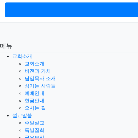
메뉴
교회소개
교회소개
비전과 가치
담임목사 소개
섬기는 사람들
예배안내
헌금안내
오시는 길
설교말씀
주일설교
특별집회
금요모임