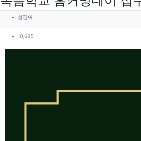
복음학교 홈커밍데이 접
작성자 정보
작성
섬김이
컨텐츠 정보
조회
10,685
본문