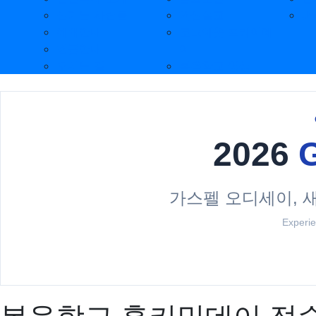
섬기는 사람들
핵심설교
Je
예배안내
로그아웃 프라이데
헌금안내
이
오시는 길
복음학교 영상
2026
가스펠 오디세이, 
Experie