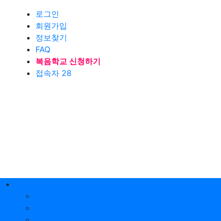
로그인
회원가입
정보찾기
FAQ
복음학교 신청하기
접속자 28
교회소식
교회소식
함께 기도해요
가?
찬송가 듣기