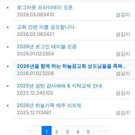
로그아웃 프라이데이 오픈
등록일
조회
등록자
2026.03.08
3410
섬김이
교회 간판 이름 공모합니다.
등록일
조회
등록자
2026.02.08
3421
섬김이
2026년 로그인 테이블 오픈
등록일
조회
등록자
2026.01.02
3304
섬김이
2026년을 함께 하는 하늘꿈교회 성도님들을 축복합니다…
등록일
조회
등록자
2026.01.02
3208
섬김이
2025년 성탄 감사예배 & 식탁교제 안내
등록일
조회
등록자
2025.12.24
5100
섬김이
2026년 하늘가족 제주 리트릿
등록일
조회
등록자
2025.12.11
3481
섬김이
(current)
(next)
(last)
1
2
3
4
5