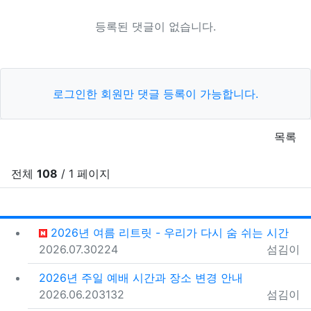
등록된 댓글이 없습니다.
로그인한 회원만 댓글 등록이 가능합니다.
목록
전체
108
/ 1 페이지
RSS
게시
게
2026년 여름 리트릿 - 우리가 다시 숨 쉬는 시간
등록일
조회
등록자
2026.07.30
224
섬김이
2026년 주일 예배 시간과 장소 변경 안내
등록일
조회
등록자
2026.06.20
3132
섬김이