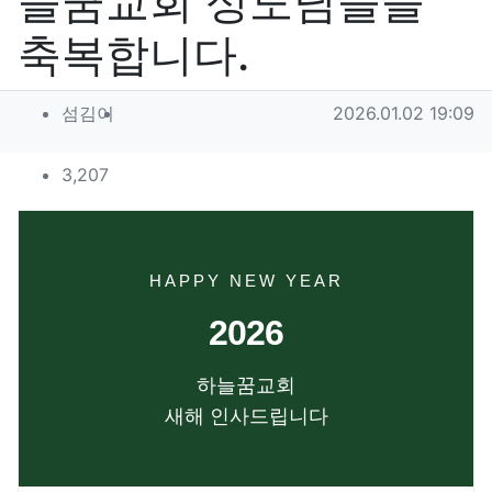
늘꿈교회 성도님들을
축복합니다.
작성자 정보
작성
작성일
섬김이
2026.01.02 19:09
컨텐츠 정보
조회
3,207
본문
HAPPY NEW YEAR
2026
하늘꿈교회
새해 인사드립니다