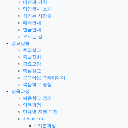
비전과 가치
담임목사 소개
섬기는 사람들
예배안내
헌금안내
오시는 길
설교말씀
주일설교
특별집회
금요모임
핵심설교
로그아웃 프라이데이
복음학교 영상
양육과정
복음학교 정의
양육과정
단계별 진행 과정
Jesus Life
-
기본과정