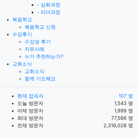
-
심화과정
-
리더과정
복음학교
복음학교 신청
수강후기
수강생 후기
치유사례
누가 추천하는가?
교회소식
교회소식
함께 기도해요
현재 접속자
107 명
오늘 방문자
1,543 명
어제 방문자
1,999 명
최대 방문자
77,566 명
전체 방문자
2,318,028 명