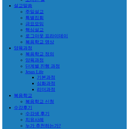
설교말씀
주일설교
특별집회
금요모임
핵심설교
로그아웃 프라이데이
복음학교 영상
양육과정
복음학교 정의
양육과정
단계별 진행 과정
Jesus Life
기본과정
심화과정
리더과정
복음학교
복음학교 신청
수강후기
수강생 후기
치유사례
누가 추천하는가?