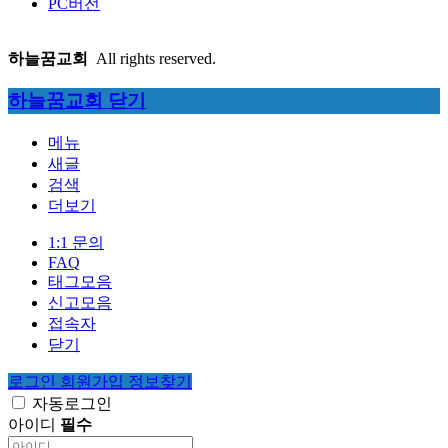
PC버전
하늘꿈교회
All rights reserved.
하늘꿈교회
닫기
메뉴
새글
검색
더보기
1:1 문의
FAQ
태그모음
신고모음
접속자
닫기
로그인
회원가입
정보찾기
자동로그인
아이디
필수