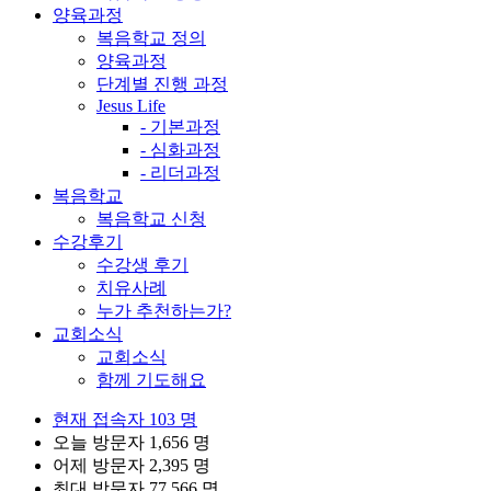
양육과정
복음학교 정의
양육과정
단계별 진행 과정
Jesus Life
-
기본과정
-
심화과정
-
리더과정
복음학교
복음학교 신청
수강후기
수강생 후기
치유사례
누가 추천하는가?
교회소식
교회소식
함께 기도해요
현재 접속자
103 명
오늘 방문자
1,656 명
어제 방문자
2,395 명
최대 방문자
77,566 명