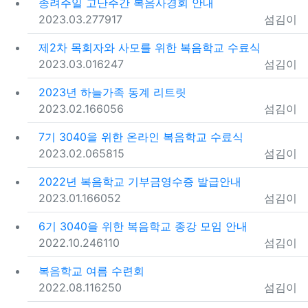
종려주일 고난주간 복음사경회 안내
등록일
조회
등록자
2023.03.27
7917
섬김이
제2차 목회자와 사모를 위한 복음학교 수료식
등록일
조회
등록자
2023.03.01
6247
섬김이
2023년 하늘가족 동계 리트릿
등록일
조회
등록자
2023.02.16
6056
섬김이
7기 3040을 위한 온라인 복음학교 수료식
등록일
조회
등록자
2023.02.06
5815
섬김이
2022년 복음학교 기부금영수증 발급안내
등록일
조회
등록자
2023.01.16
6052
섬김이
6기 3040을 위한 복음학교 종강 모임 안내
등록일
조회
등록자
2022.10.24
6110
섬김이
복음학교 여름 수련회
등록일
조회
등록자
2022.08.11
6250
섬김이