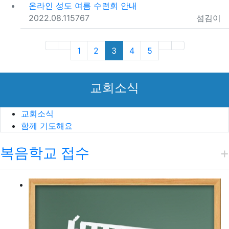
온라인 성도 여름 수련회 안내
등록일
조회
등록자
2022.08.11
5767
섬김이
(first)
(current)
(next)
(last)
1
2
3
4
5
교회소식
교회소식
함께 기도해요
복음학교 접수