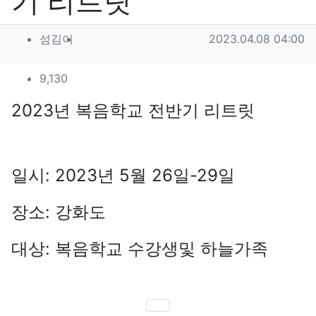
기 리트릿
작성자 정보
작성
작성일
섬김이
2023.04.08 04:00
컨텐츠 정보
조회
9,130
본문
2023년 복음학교 전반기 리트릿
일시: 2023년 5월 26일-29일
장소: 강화도
대상: 복음학교 수강생및 하늘가족
SNS 공유