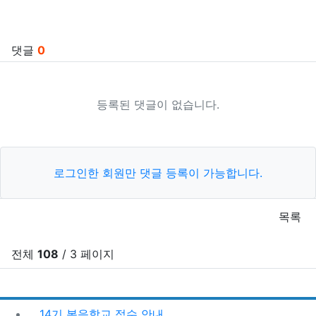
관련자료
댓글
0
등록된 댓글이 없습니다.
로그인한 회원만 댓글 등록이 가능합니다.
목록
전체
108
/ 3 페이지
RSS
게시
게
14기 복음학교 접수 안내