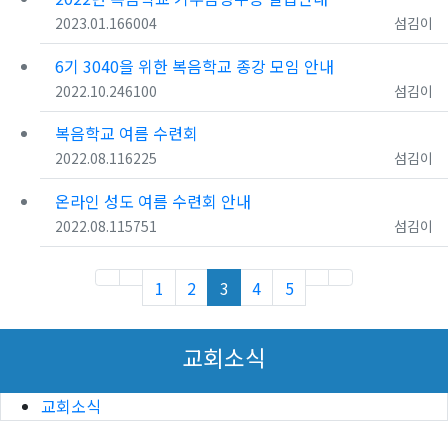
등록일
조회
등록자
2023.01.16
6004
섬김이
6기 3040을 위한 복음학교 종강 모임 안내
등록일
조회
등록자
2022.10.24
6100
섬김이
복음학교 여름 수련회
등록일
조회
등록자
2022.08.11
6225
섬김이
온라인 성도 여름 수련회 안내
등록일
조회
등록자
2022.08.11
5751
섬김이
(first)
(current)
(next)
(last)
1
2
3
4
5
교회소식
교회소식