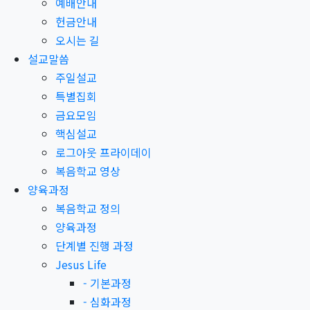
예배안내
헌금안내
오시는 길
설교말씀
주일설교
특별집회
금요모임
핵심설교
로그아웃 프라이데이
복음학교 영상
양육과정
복음학교 정의
양육과정
단계별 진행 과정
Jesus Life
-
기본과정
-
심화과정